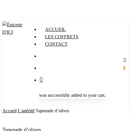
Skip
to
main
content
ACCUEIL
LES COFFRETS
CONTACT
search
Menu
search
acc
account
0
was successfully added to your cart.
Accueil
L'apéritif
Tapenade d’olives
Tapenade d’olives