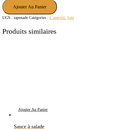
Tapenade
Ajouter Au Panier
d'olives
UGS :
tapenade
Catégories :
L'apéritif
,
Salé
Produits similaires
Ajouter Au Panier
Sauce à salade