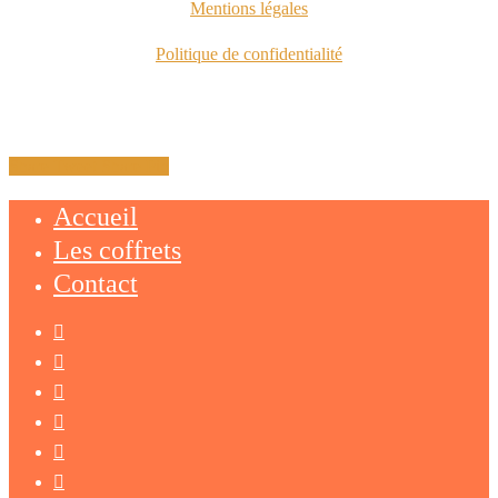
Mentions légales
Politique de confidentialité
Share
Tweet
Share
Pin
Accueil
Les coffrets
Contact
facebook
linkedin
youtube
instagram
phone
email