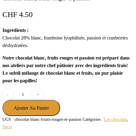
CHF
4.50
Ingrédients :
Chocolat 28% blanc, framboise lyophilisée, passion et cranberries
déshydratées.
Notre chocolat blanc, fruits rouges et passion est préparé dans
nos ateliers par notre chef pâtissier avec des ingrédients frais!
Le subtil mélange de chocolat blanc et fruits, un pur plaisir
pour les papilles!
quantité
de
Chocolat
Ajouter Au Panier
blanc,
UGS :
chocolat-blanc-fruits-rouges-et-passion
Catégories :
Les chocolats
,
fruits
Sucré
rouges