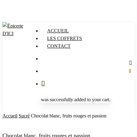
Skip
to
main
content
ACCUEIL
LES COFFRETS
CONTACT
search
Menu
search
acc
account
0
was successfully added to your cart.
Accueil
Sucré
Chocolat blanc, fruits rouges et passion
Chocolat blanc, fruits rouges et passion